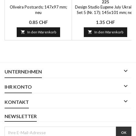
225
Oliveira Postcards; 147x97 mm;
Design Studio Eugene July Ukraine
neu
Set 5 (Nr. 17); 145x101 mm; neu
Preis
Preis
0.85 CHF
1.35 CHF

In den Warenkorb

In den Warenkorb

UNTERNEHMEN

IHR KONTO

KONTAKT
NEWSLETTER