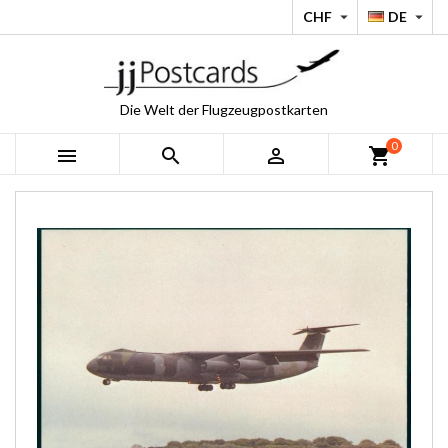
CHF
DE


Die Welt der Flugzeugpostkarten
0



shopping_cart