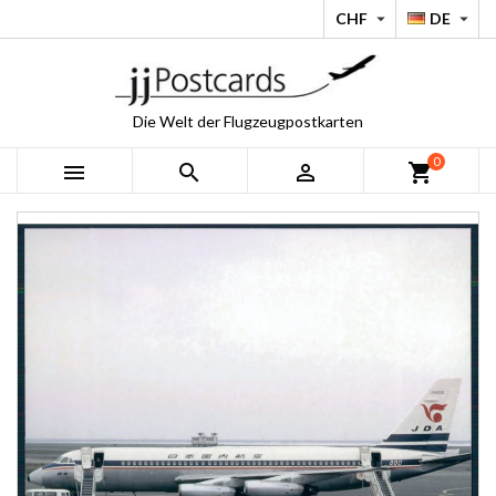
CHF
DE


Die Welt der Flugzeugpostkarten
0



shopping_cart