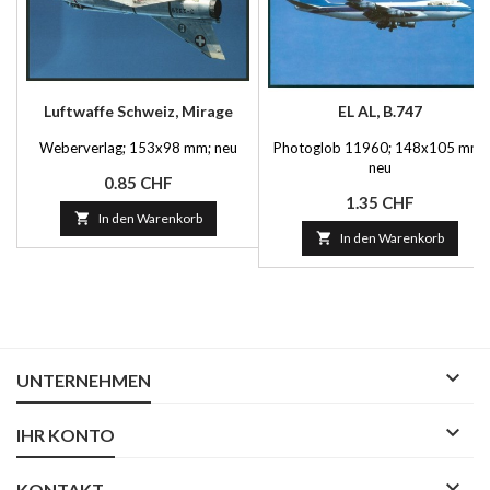
Luftwaffe Schweiz, Mirage
EL AL, B.747
Weberverlag; 153x98 mm; neu
Photoglob 11960; 148x105 mm;
neu
Preis
0.85 CHF
Preis
1.35 CHF

In den Warenkorb

In den Warenkorb

UNTERNEHMEN

IHR KONTO

KONTAKT