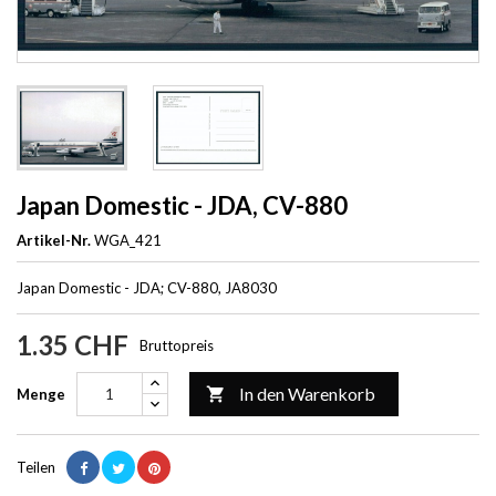
Japan Domestic - JDA, CV-880
Artikel-Nr.
WGA_421
Japan Domestic - JDA; CV-880, JA8030
1.35 CHF
Bruttopreis
In den Warenkorb

Menge
Teilen