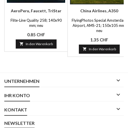
AeroPeru, Faucett, TriStar
China Airlines, A350
Flite-Line Quality 258; 140x90
FlyingPhotos Special Amsterdam
mm; neu
Airport, AMS-21; 150x105 mm;
neu
Preis
0.85 CHF
Preis
1.35 CHF

In den Warenkorb

In den Warenkorb

UNTERNEHMEN

IHR KONTO

KONTAKT
NEWSLETTER