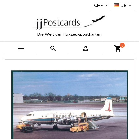
CHF
DE


Die Welt der Flugzeugpostkarten
0



shopping_cart