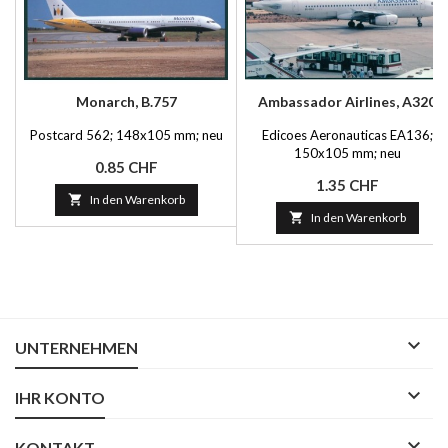
Monarch, B.757
Ambassador Airlines, A320
Postcard 562; 148x105 mm; neu
Edicoes Aeronauticas EA136;
150x105 mm; neu
Preis
0.85 CHF
Preis
1.35 CHF

In den Warenkorb

In den Warenkorb

UNTERNEHMEN

IHR KONTO

KONTAKT