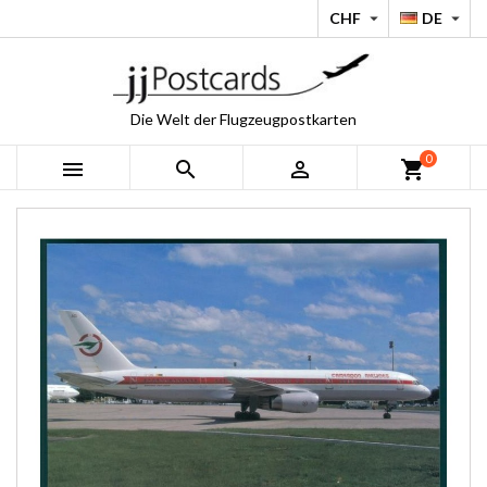
CHF
DE


Die Welt der Flugzeugpostkarten
0



shopping_cart