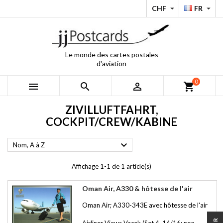
CHF
FR


Le monde des cartes postales
d'aviation
0



shopping_cart
ZIVILLUFTFAHRT,
COCKPIT/CREW/KABINE

Nom, A à Z
Affichage 1-1 de 1 article(s)
Oman Air, A330 & hôtesse de l'air
Oman Air; A330-343E avec hôtesse de l'air