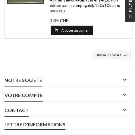
FILTER
Airliner Views Vacek (Set 4, 14/16; non
éditée par la compagnie); 150x105 mm;
nouveau
Prix
1,35 CHF

Ajouter au panier
Retour en haut


NOTRE SOCIÉTÉ

VOTRE COMPTE

CONTACT
LETTRE D'INFORMATIONS